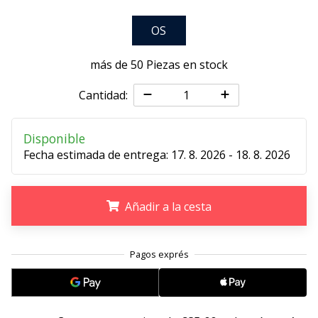
embajador
OS
Weplayhandball!
¿Te
más de 50 Piezas en stock
consideras
un
Cantidad:
jugón?
¡Te
queremos
Disponible
en
Fecha estimada de entrega:
17. 8. 2026 - 18. 8. 2026
nuestro
equipo!
Añadir a la cesta
Mostrar
.
.
.
todos
los
artículos