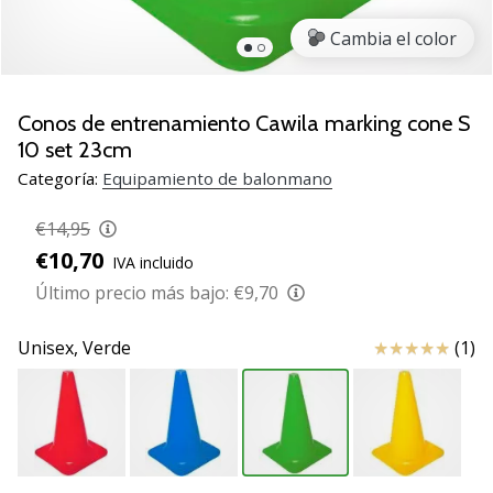
zapatillas
Cambia el color
de
balonmano
PUMA
Accelerate
Conos de entrenamiento Cawila marking cone S
NITRO
10 set 23cm
SQD
Categoría:
Equipamiento de balonmano
5!
Descubre
€14,95
las
€10,70
actualizaciones
IVA incluido
técnicas
Último precio más bajo:
€9,70
y…
Reseña
Unisex,
Verde
(1)
25. 11. 2024
•
2 min. de lectura
¡Conviértete
en