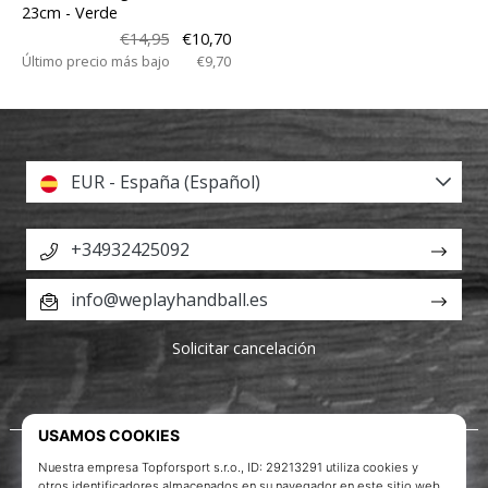
23cm
- Verde
€14,95
€10,70
Último precio más bajo
€9,70
EUR - España (Español)
+34932425092
info@weplayhandball.es
Solicitar cancelación
Acerca de nosotros