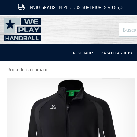
ENVÍO GRATIS
EN PEDIDOS SUPERIORES A €85,00
WePlayHandball.es
NOVEDADES
ZAPATILLAS DE BA
Ropa de balonmano