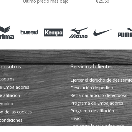
Último precio más bajo
€25,50
S M 152
 nosotros
Servicio al cliente
osotros
Ejercer el derecho de desistimi
e Embajadores
Devolución de pedido
 afiliación
Reclamar artículo defectuoso
Programa de Embajadores
 empleo
Programa de afiliación
ón de las cookies
Envío
condiciones
Encuentra la talla adecuada