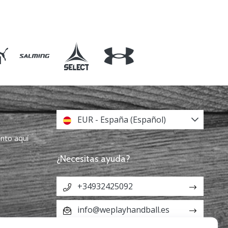
EUR - España (Español)
ento aquí
¿Necesitas ayuda?
+34932425092
info@weplayhandball.es