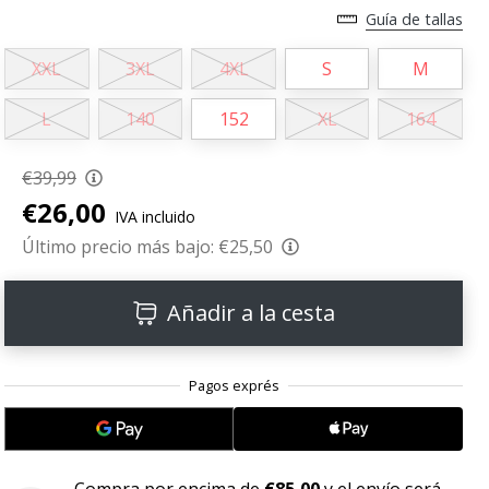
Guía de tallas
XXL
3XL
4XL
S
M
L
140
152
XL
164
€39,99
€26,00
IVA incluido
Último precio más bajo:
€25,50
Añadir a la cesta