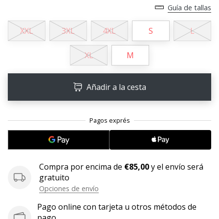
Guía de tallas
embajador
Weplayhandball!
XXL
3XL
4XL
S
L
¿Te
consideras
XL
M
un
jugón?
¡Te
Añadir a la cesta
queremos
en
nuestro
equipo!
Mostrar
Compra por encima de
€85,00
y el envío será
gratuito
todos
Opciones de envío
los
artículos
Pago online con tarjeta u otros métodos de
pago