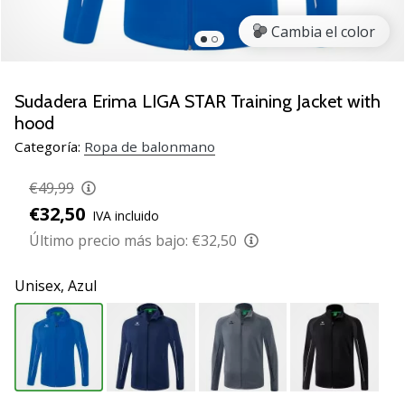
zapatillas
Cambia el color
de
balonmano
PUMA
Accelerate
Sudadera Erima LIGA STAR Training Jacket with
NITRO
hood
SQD
Categoría:
Ropa de balonmano
5!
Descubre
€49,99
las
€32,50
actualizaciones
IVA incluido
técnicas
Último precio más bajo:
€32,50
y…
Unisex,
Azul
25. 11. 2024
•
2 min. de lectura
¡Conviértete
en