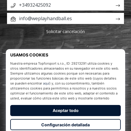
+34932425092
info@weplayhandball.es
Solicitar cancelación
Acerca de nosotros
Servicio al cliente
WePlayHandball.es