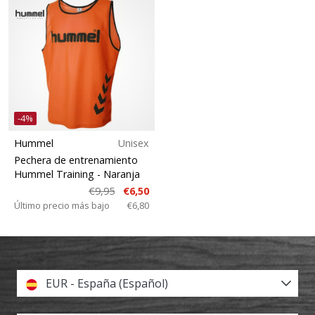
-4%
Hummel
Unisex
Pechera de entrenamiento
Hummel Training
- Naranja
€9,95
€6,50
Último precio más bajo
€6,80
EUR - España (Español)