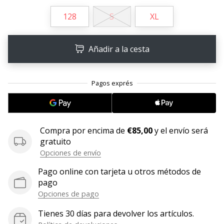
embajador
128
S
XL
Weplayhandball!
¿Te
Añadir a la cesta
consideras
un
jugón?
¡Te
queremos
en
nuestro
equipo!
Compra por encima de
€85,00
y el envío será
gratuito
Opciones de envío
Mostrar
Pago online con tarjeta u otros métodos de
todos
pago
los
Opciones de pago
artículos
Tienes 30 días para devolver los artículos.