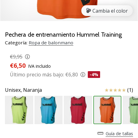
zapatillas
Cambia el color
de
balonmano
PUMA
Accelerate
Pechera de entrenamiento Hummel Training
NITRO
Categoría:
Ropa de balonmano
SQD
5!
€9,95
Descubre
€6,50
IVA incluido
las
actualizaciones
Último precio más bajo:
€6,80
-4%
técnicas
y…
Reseña
Unisex,
Naranja
(1)
25. 11. 2024
•
2 min. de lectura
¡Conviértete
Guía de tallas
en