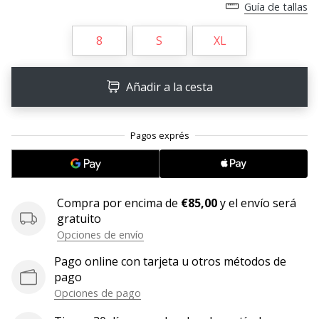
Guía de tallas
embajador
Weplayhandball!
8
S
XL
¿Te
consideras
Añadir a la cesta
un
jugón?
¡Te
queremos
en
nuestro
equipo!
Compra por encima de
€85,00
y el envío será
gratuito
Opciones de envío
Mostrar
todos
Pago online con tarjeta u otros métodos de
los
pago
artículos
Opciones de pago