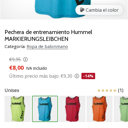
zapatillas
Cambia el color
de
balonmano
PUMA
Accelerate
Pechera de entrenamiento Hummel
NITRO
MARKIERUNGSLEIBCHEN
SQD
Categoría:
Ropa de balonmano
5!
Descubre
€9,95
las
€8,00
actualizaciones
IVA incluido
técnicas
Último precio más bajo:
€9,30
-14%
y…
Reseña
Unisex
(1)
25. 11. 2024
•
2 min. de lectura
¡Conviértete
en