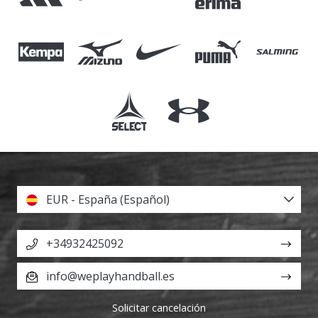
EUR - España (Español)
+34932425092
info@weplayhandball.es
Solicitar cancelación