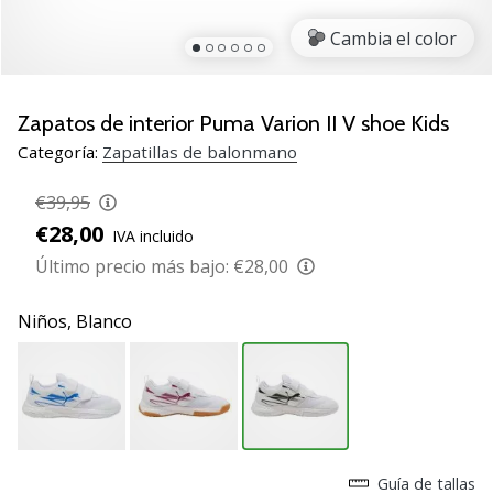
zapatillas
Cambia el color
de
balonmano
PUMA
Accelerate
Zapatos de interior Puma Varion II V shoe Kids
NITRO
Categoría:
Zapatillas de balonmano
SQD
5!
€39,95
Descubre
€28,00
IVA incluido
las
actualizaciones
Último precio más bajo:
€28,00
técnicas
y…
Niños,
Blanco
25. 11. 2024
•
2 min. de lectura
¡Conviértete
Guía de tallas
en