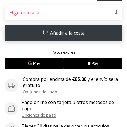
embajador
Elige una talla
Weplayhandball!
¿Te
consideras
Añadir a la cesta
un
jugón?
¡Te
queremos
en
nuestro
equipo!
Compra por encima de
€85,00
y el envío será
gratuito
Opciones de envío
Mostrar
Pago online con tarjeta u otros métodos de
todos
pago
los
Opciones de pago
artículos
Tienes 30 días para devolver los artículos.