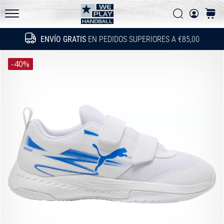
las
Buscar
carrit
actualizaciones
WePlayHandball.es
técnicas
ENVÍO GRATIS
EN PEDIDOS SUPERIORES A €85,00
Buscar
y
averigua
-40%
si…
15. 5. 2026
•
4 min. de lectura
PUMA
Accelerate
NITRO
SQD
5
¡Conoce
las
nuevas