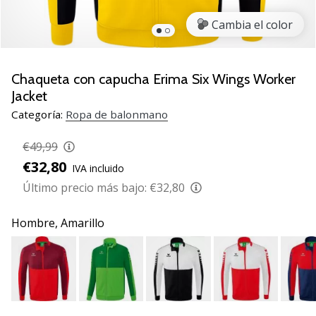
zapatillas
Cambia el color
de
balonmano
PUMA
Accelerate
Chaqueta con capucha Erima Six Wings Worker
NITRO
Jacket
SQD
Categoría:
Ropa de balonmano
5!
Descubre
€49,99
las
€32,80
actualizaciones
IVA incluido
técnicas
Último precio más bajo:
€32,80
y…
Hombre,
Amarillo
25. 11. 2024
•
2 min. de lectura
¡Conviértete
en