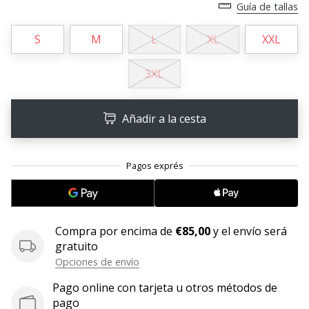
Guía de tallas
embajador
Weplayhandball!
S
M
L
XL
XXL
¿Te
consideras
3XL
un
jugón?
¡Te
Añadir a la cesta
queremos
en
nuestro
equipo!
Compra por encima de
€85,00
y el envío será
Mostrar
gratuito
todos
Opciones de envío
los
artículos
Pago online con tarjeta u otros métodos de
pago