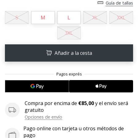
Guía de tallas
embajador
Weplayhandball!
S
M
L
XL
XXL
¿Te
consideras
3XL
un
jugón?
¡Te
Añadir a la cesta
queremos
en
nuestro
equipo!
Compra por encima de
€85,00
y el envío será
Mostrar
gratuito
todos
Opciones de envío
los
artículos
Pago online con tarjeta u otros métodos de
pago