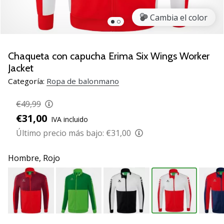
zapatillas
Cambia el color
de
balonmano
PUMA
Accelerate
Chaqueta con capucha Erima Six Wings Worker
NITRO
Jacket
SQD
Categoría:
Ropa de balonmano
5!
Descubre
€49,99
las
€31,00
actualizaciones
IVA incluido
técnicas
Último precio más bajo:
€31,00
y…
Hombre,
Rojo
25. 11. 2024
•
2 min. de lectura
¡Conviértete
en