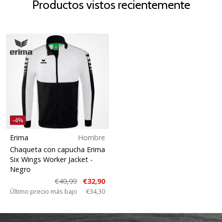
Productos vistos recientemente
-4%
Erima
Hombre
Chaqueta con capucha Erima
Six Wings Worker Jacket
-
Negro
€49,99
€32,90
Último precio más bajo
€34,30