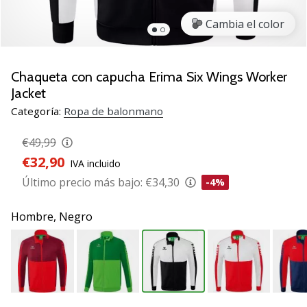
zapatillas
Cambia el color
de
balonmano
PUMA
Accelerate
Chaqueta con capucha Erima Six Wings Worker
NITRO
Jacket
SQD
Categoría:
Ropa de balonmano
5!
Descubre
€49,99
las
€32,90
actualizaciones
IVA incluido
técnicas
Último precio más bajo:
€34,30
-4%
y…
Hombre,
Negro
25. 11. 2024
•
2 min. de lectura
¡Conviértete
en